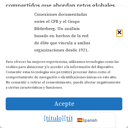
compartidos que abordan retos globales
Conexiones documentadas
similares.
entre el CFR y el Grupo
Bilderberg. Un análisis
Temas comunes e influencias
basado en hechos de la red
de élite que vincula a ambas
políticas
organizaciones desde 1921.
Política económica y crisis
Para ofrecer las mejores experiencias, utilizamos tecnologías como las
Dutch
cookies para almacenar y/o acceder a la información del dispositivo.
financieras
Consentir estas tecnologías nos permitirá procesar datos como el
German
comportamiento de navegación o identificaciones únicas en este sitio.
Italian
No consentir o retirar el consentimiento, puede afectar negativamente
El CFR y Bilderberg abordan con
a ciertas características y funciones.
French
frecuencia cuestiones económicas
Portuguese
Acepte
coincidentes a través de formatos
English
diferentes. Durante la crisis financiera de
{título}
{título}
Spanish
2008, los análisis del CFR sobre los