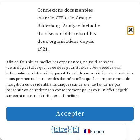
l'élite de parvenir à un consensus sans
Connexions documentées
tenir compte de l'opinion publique.
entre le CFR et le Groupe
Bilderberg. Analyse factuelle
critique que nous avons analysée en détail
du réseau d'élite reliant les
ailleurs
.
deux organisations depuis
1921.
Participants récents et sujets
Afin de fournir les meilleures expériences, nous utilisons des
technologies telles que les cookies pour stocker et/ou accéder aux
d'actualité
Dutch
informations relatives à l'appareil. Le fait de consentir à ces technologies
nous permettra de traiter des données telles que le comportement de
German
navigation ou des identifiants uniques sur ce site. Le fait de ne pas
La réunion de Montreux de 2019 a inclus
Italian
consentir ou de retirer son consentement peut avoir un effet négatif
sur certaines caractéristiques et fonctions.
Jens Weidmann (alors président de la
Portuguese
Bundesbank) au milieu de discussions sur
Spanish
Accepter
le Brexit, les tensions commerciales et les
English
{titre}
{titre}
monnaies numériques. La conférence de
French