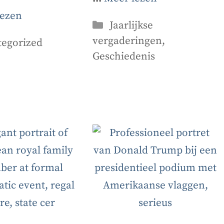
lezen
Categorieën
Jaarlijkse
vergaderingen
,
orieën
tegorized
Geschiedenis