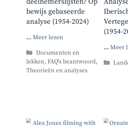
deelnemerslijsten? Op
Analyse
bewijs gebaseerde
Iberisc
analyse (1954-2024)
Verteg
(1954-2
...
Meer lezen
...
Meer 
Categorieën
Documenten en
lekken
,
FAQ's beantwoord
,
Categ
Land
Theorieën en analyses