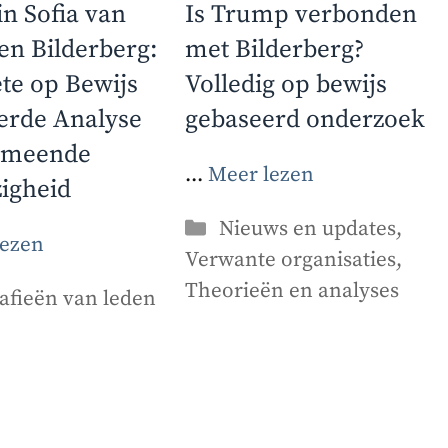
n Sofia van
Is Trump verbonden
en Bilderberg:
met Bilderberg?
te op Bewijs
Volledig op bewijs
erde Analyse
gebaseerd onderzoek
rmeende
...
Meer lezen
igheid
Categorieën
Nieuws en updates
,
lezen
Verwante organisaties
,
Theorieën en analyses
orieën
afieën van leden