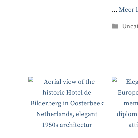
...
Meer 
Categ
Unca