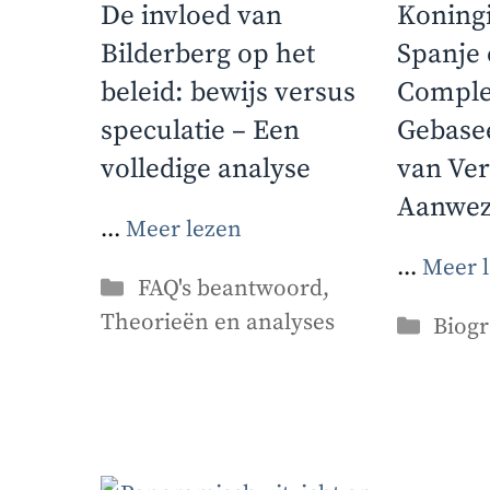
De invloed van
Koningi
Bilderberg op het
Spanje 
beleid: bewijs versus
Comple
speculatie – Een
Gebase
volledige analyse
van Ve
Aanwez
...
Meer lezen
...
Meer 
Categorieën
FAQ's beantwoord
,
Theorieën en analyses
Categ
Biogr