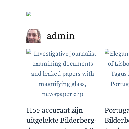
Ga
naar
de
admin
inhoud
Hoe accuraat zijn
Portuga
uitgelekte Bilderberg-
Bilderb