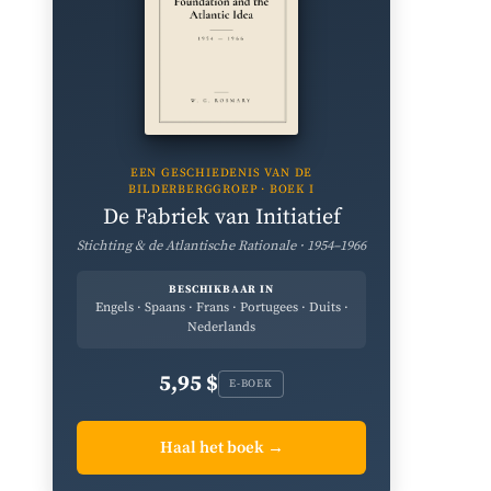
EEN GESCHIEDENIS VAN DE
BILDERBERGGROEP · BOEK I
De Fabriek van Initiatief
Stichting & de Atlantische Rationale · 1954–1966
BESCHIKBAAR IN
Engels · Spaans · Frans · Portugees · Duits ·
Nederlands
5,95 $
E-BOEK
Haal het boek →