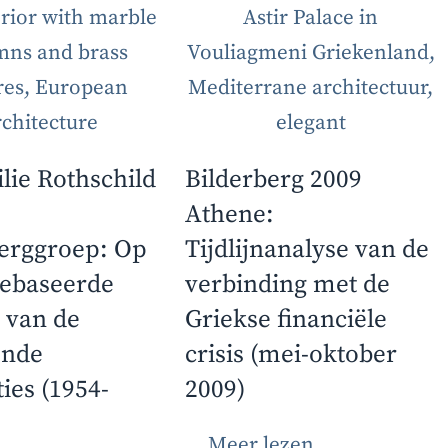
lie Rothschild
Bilderberg 2009
Athene:
berggroep: Op
Tijdlijnanalyse van de
gebaseerde
verbinding met de
 van de
Griekse financiële
nde
crisis (mei-oktober
ies (1954-
2009)
...
Meer lezen