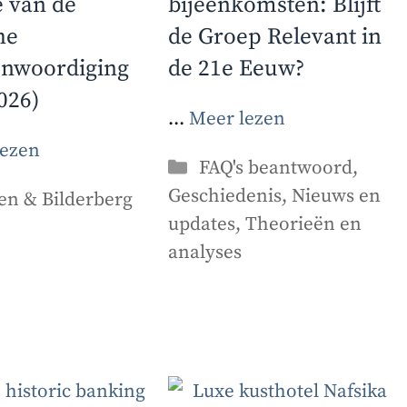
 van de
bijeenkomsten: Blijft
he
de Groep Relevant in
enwoordiging
de 21e Eeuw?
026)
...
Meer lezen
lezen
Categorieën
FAQ's beantwoord
,
Geschiedenis
,
Nieuws en
orieën
en & Bilderberg
updates
,
Theorieën en
analyses