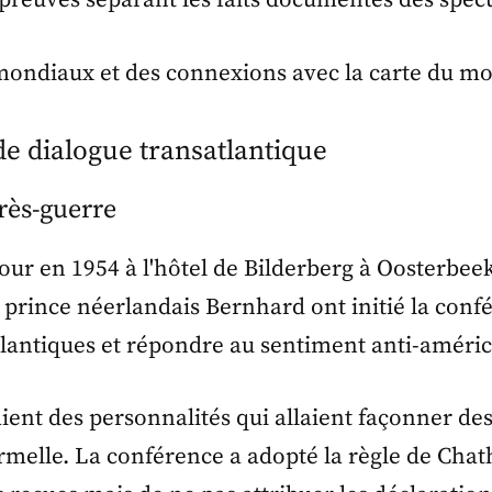
preuves séparant les faits documentés des spéc
de dialogue transatlantique
près-guerre
our en 1954 à l'hôtel de Bilderberg à Oosterbeek
e prince néerlandais Bernhard ont initié la conf
satlantiques et répondre au sentiment anti-améri
ient des personnalités qui allaient façonner des
formelle. La conférence a adopté la règle de Ch