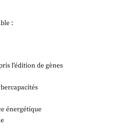
ble :
ris l'édition de gènes
ybercapacités
ce énergétique
ue