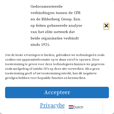
aanvullende documentatie.
Gedocumenteerde
verbindingen tussen de CFR
Belangrijke deelnemers aan CIA-
en de Bilderberg Groep. Een
op feiten gebaseerde analyse
documenten
van het elite netwerk dat
beide organisaties verbindt
In geheime dossiers worden verschillende
sinds 1921.
sleutelfiguren genoemd die de vroege
Om de beste ervaringen te bieden, gebruiken we technologieën zoals
German
Bilderbergbijeenkomsten bijwoonden, wat
cookies om apparaatinformatie op te slaan en/of te openen. Door
toestemming te geven voor deze technologieën kunnen we gegevens
Italian
inzicht geeft in de samenstelling van de
zoals surfgedrag of unieke ID's op deze site verwerken. Als u geen
French
toestemming geeft of uw toestemming intrekt, kan dit negatieve
groep in de decennia die eraan
gevolgen hebben voor bepaalde functies en kenmerken.
Portuguese
voorafgingen.
Spanish
Accepteer
English
Prins Bernhard der Nederlanden
Privacybeleid
Dutch