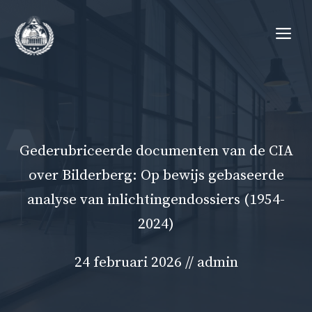
Ga
Me
naar
de
inhoud
Gederubriceerde documenten van de CIA
over Bilderberg: Op bewijs gebaseerde
analyse van inlichtingendossiers (1954-
2024)
24 februari 2026
//
admin