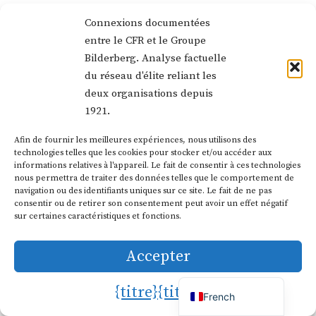
Connexions documentées
entre le CFR et le Groupe
Bilderberg. Analyse factuelle
du réseau d'élite reliant les
deux organisations depuis
1921.
Afin de fournir les meilleures expériences, nous utilisons des
technologies telles que les cookies pour stocker et/ou accéder aux
Dutch
informations relatives à l'appareil. Le fait de consentir à ces technologies
nous permettra de traiter des données telles que le comportement de
German
navigation ou des identifiants uniques sur ce site. Le fait de ne pas
Affirmation 3 : Le black-out des
Italian
consentir ou de retirer son consentement peut avoir un effet négatif
médias prouve l'existence d'une
sur certaines caractéristiques et fonctions.
Portuguese
conspiration
Spanish
Accepter
English
Estulin’s Assertion:
Le silence des grands
{titre}
{titre}
French
médias sur le Bilderberg prouve une