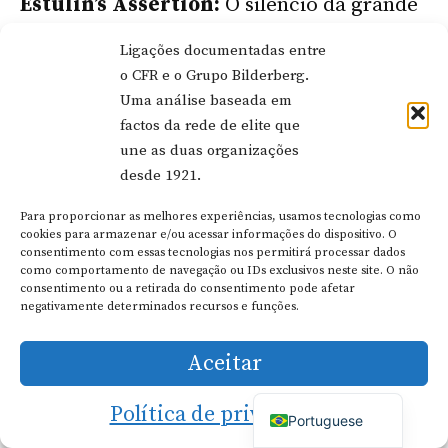
Estulin’s Assertion:
O silêncio da grande
mídia sobre o Bilderberg prova a
Ligações documentadas entre
supressão coordenada.
o CFR e o Grupo Bilderberg.
Uma análise baseada em
factos da rede de elite que
Evidências:
Havia uma cobertura limitada
une as duas organizações
antes dos anos 2000. Desde então, grandes
desde 1921.
veículos como a BBC, o Guardian e o New
Para proporcionar as melhores experiências, usamos tecnologias como
Dutch
cookies para armazenar e/ou acessar informações do dispositivo. O
York Times têm feito reportagens sobre as
consentimento com essas tecnologias nos permitirá processar dados
German
como comportamento de navegação ou IDs exclusivos neste site. O não
reuniões.
Italian
consentimento ou a retirada do consentimento pode afetar
negativamente determinados recursos e funções.
French
Veredicto:
Outdated. While early
Spanish
Aceitar
coverage was minimal, media attention
English
Política de privacidade
increased significantly post-2010. The BBC
Portuguese