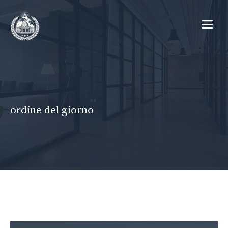
Vai
Me
al
contenuto
ordine del giorno