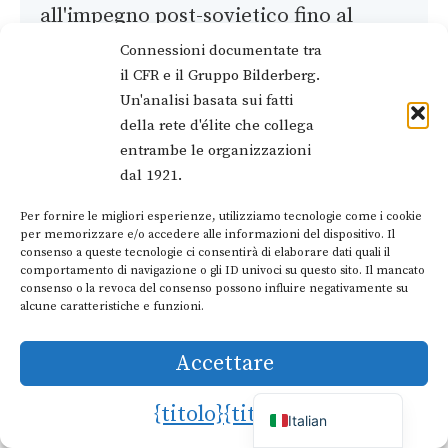
all'impegno post-sovietico fino al
conflitto attuale.
Connessioni documentate tra
il CFR e il Gruppo Bilderberg.
Un'analisi basata sui fatti
Cina
della rete d'élite che collega
entrambe le organizzazioni
Sempre all'ordine del giorno dagli anni
dal 1921.
'90, con la crescita dell'influenza
Per fornire le migliori esperienze, utilizziamo tecnologie come i cookie
Dutch
per memorizzare e/o accedere alle informazioni del dispositivo. Il
globale della Cina.
consenso a queste tecnologie ci consentirà di elaborare dati quali il
German
comportamento di navigazione o gli ID univoci su questo sito. Il mancato
French
consenso o la revoca del consenso possono influire negativamente su
alcune caratteristiche e funzioni.
Economia globale
Portuguese
Spanish
Le prospettive economiche, la politica
Accettare
English
fiscale e la stabilità finanziaria sono
{titolo}
{titolo}
Italian
preoccupazioni perenni.