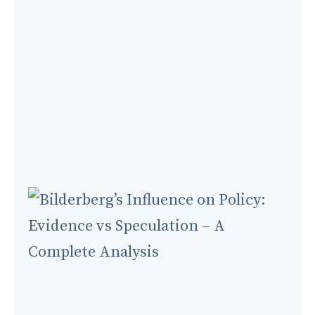
Timeline
Analysis
of
the
Greek
Financial
Crisis
Connection
(May-
October
2009)