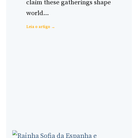
claim these gatherings shape
world…
:
Leia o artigo →
Bilderberg’s
Influence
on
Policy:
Evidence
vs
Speculation
–
A
Complete
Analysis