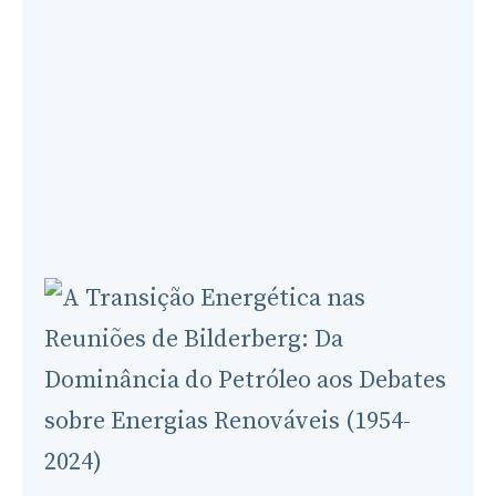
to
Bilderberg?
Complete
Evidence-
Based
Investigation