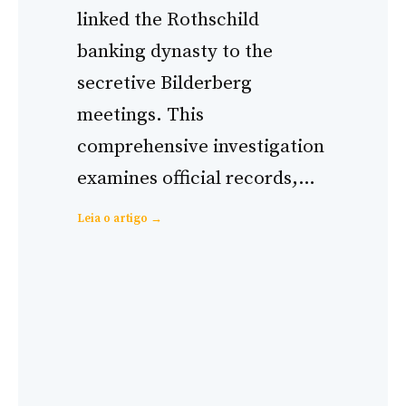
linked the Rothschild
banking dynasty to the
secretive Bilderberg
meetings. This
comprehensive investigation
examines official records,…
:
Leia o artigo →
The
Rothschild
Family
and
Bilderberg
Group:
Evidence-
Based
Analysis