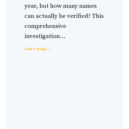
year, but how many names
can actually be verified? This
comprehensive
investigation…
:
Leia o artigo →
How
Accurate
Are
Leaked
Bilderberg
Attendee
Lists?
Evidence-
Based
Analysis
(1954-
2024)