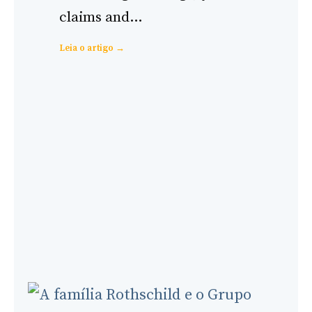
claims and…
:
Leia o artigo →
Alex
Jones
and
Bilderberg:
Evidence-
Based
Analysis
of
Coverage
and
Claims
1999-
2026