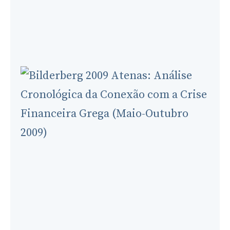
of
Alleged
Connections
(1954-
2026)