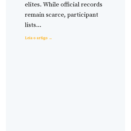
elites. While official records
remain scarce, participant
lists…
:
Leia o artigo →
Energy
Transition
in
Bilderberg
Meetings:
From
Oil
Dominance
to
Renewable
Debates
(1954-
2024)