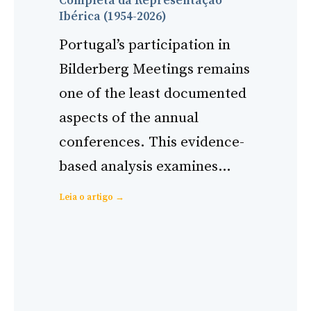
Completa da Representação
Ibérica (1954-2026)
Portugal’s participation in
Bilderberg Meetings remains
one of the least documented
aspects of the annual
conferences. This evidence-
based analysis examines…
:
Leia o artigo →
Portugal
and
Bilderberg:
Complete
Analysis
of
Iberian