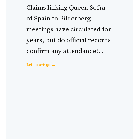
Claims linking Queen Sofía
of Spain to Bilderberg
meetings have circulated for
years, but do official records
confirm any attendance?…
:
Leia o artigo →
Queen
Sofia
of
Spain
and
Bilderberg:
Complete
Evidence-
Based
Analysis