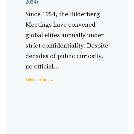
2024)
Since 1954, the Bilderberg
Meetings have convened
global elites annually under
strict confidentiality. Despite
decades of public curiosity,
no official…
:
Leia o artigo →
Bilderberg
Meeting
Minutes:
Do
They
Exist?
Complete
Evidence-