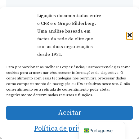
From
Bilderberg
Ligações documentadas entre
Attendee
o CFR e o Grupo Bilderberg.
to
NATO
Uma análise baseada em
Secretary
factos da rede de elite que
General
une as duas organizações
(1967-
desde 1921.
2026)
Para proporcionar as melhores experiências, usamos tecnologias como
Dutch
cookies para armazenar e/ou acessar informações do dispositivo. O
consentimento com essas tecnologias nos permitirá processar dados
German
como comportamento de navegação ou IDs exclusivos neste site. O não
Italian
consentimento ou a retirada do consentimento pode afetar
negativamente determinados recursos e funções.
French
Spanish
Aceitar
English
Política de privacidade
Portuguese