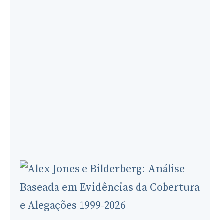
The
Future
of
Bilderberg
Meetings:
Will
the
Group
Remain
Relevant
in
the
21st
Century?