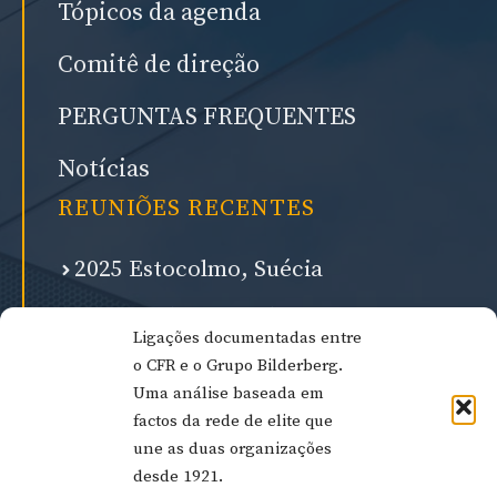
Tópicos da agenda
Comitê de direção
PERGUNTAS FREQUENTES
Notícias
REUNIÕES RECENTES
2025 Estocolmo, Suécia
2024 Madri, Espanha
Ligações documentadas entre
2023 Lisboa, Portugal
o CFR e o Grupo Bilderberg.
Uma análise baseada em
2022 Washington, Estados Unidos
factos da rede de elite que
une as duas organizações
desde 1921.