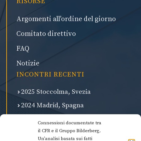
RISORSE
Argomenti all'ordine del giorno
Comitato direttivo
FAQ
Notizie
INCONTRI RECENTI
2025 Stoccolma, Svezia
2024 Madrid, Spagna
2023 Lisbona, Portogallo
Connessioni documentate tra
il CFR e il Gruppo Bilderberg.
2022 Washington, USA
Un'analisi basata sui fatti