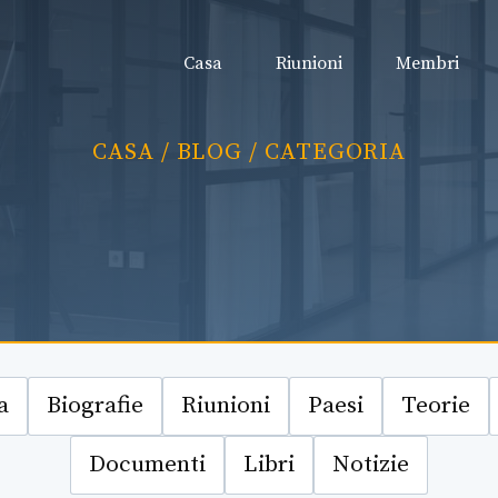
Casa
Riunioni
Membri
CASA
/
BLOG
/ CATEGORIA
a
Biografie
Riunioni
Paesi
Teorie
Documenti
Libri
Notizie