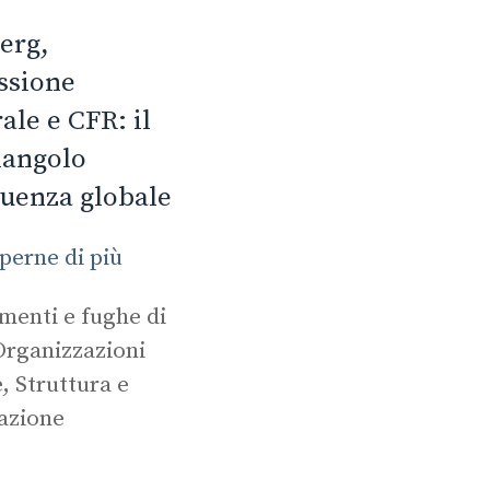
erg,
sione
ale e CFR: il
iangolo
fluenza globale
perne di più
orie
enti e fughe di
Organizzazioni
e
,
Struttura e
azione