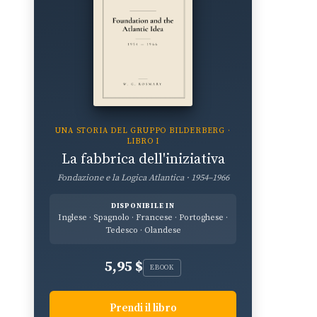
UNA STORIA DEL GRUPPO BILDERBERG ·
LIBRO I
La fabbrica dell'iniziativa
Fondazione e la Logica Atlantica · 1954–1966
DISPONIBILE IN
Inglese · Spagnolo · Francese · Portoghese ·
Tedesco · Olandese
5,95 $
EBOOK
Prendi il libro