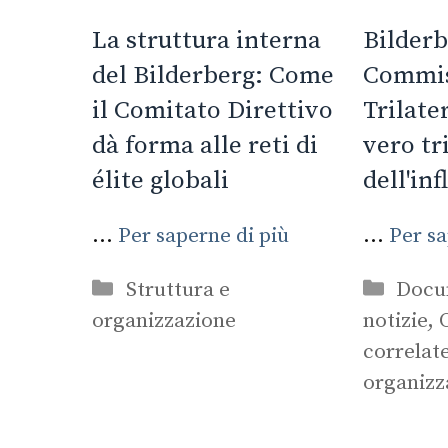
La struttura interna
Bilderb
del Bilderberg: Come
Commis
il Comitato Direttivo
Trilater
dà forma alle reti di
vero tr
élite globali
dell'in
...
Per saperne di più
...
Per sa
Categorie
Categ
Struttura e
Docum
organizzazione
notizie
,
correlat
organizz