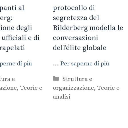
panti al
protocollo di
erg:
segretezza del
ione degli
Bilderberg modella le
ufficiali e di
conversazioni
trapelati
dell'élite globale
perne di più
...
Per saperne di più
orie
Categorie
tura e
Struttura e
azione
,
Teorie e
organizzazione
,
Teorie e
analisi