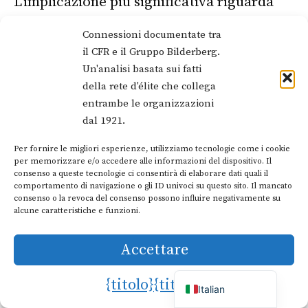
L'implicazione più significativa riguarda
l'influenza non attribuibile sulle politiche
Connessioni documentate tra
pubbliche. Quando i ministri delle finanze
il CFR e il Gruppo Bilderberg.
Un'analisi basata sui fatti
discutono di regolamentazione bancaria al
della rete d'élite che collega
Bilderberg insieme ai dirigenti che
entrambe le organizzazioni
regolano, in condizioni che impediscono il
dal 1921.
controllo pubblico di chi ha sostenuto
Per fornire le migliori esperienze, utilizziamo tecnologie come i cookie
Dutch
per memorizzare e/o accedere alle informazioni del dispositivo. Il
quali posizioni, sorgono legittime
consenso a queste tecnologie ci consentirà di elaborare dati quali il
German
comportamento di navigazione o gli ID univoci su questo sito. Il mancato
questioni di responsabilità.
French
consenso o la revoca del consenso possono influire negativamente su
alcune caratteristiche e funzioni.
Portuguese
Un'inchiesta del 2014 del Guardian ha
Spanish
Accettare
documentato questa tensione, notando
English
{titolo}
{titolo}
che i leader delle aziende che partecipano
Italian