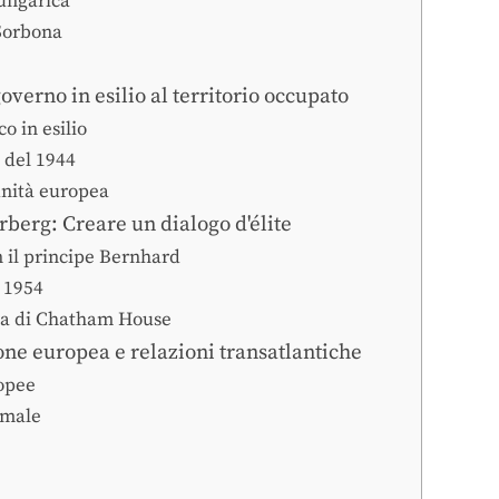
-ungarica
 Sorbona
verno in esilio al territorio occupato
o in esilio
 del 1944
unità europea
berg: Creare un dialogo d'élite
 il principe Bernhard
 1954
ola di Chatham House
one europea e relazioni transatlantiche
ropee
rmale