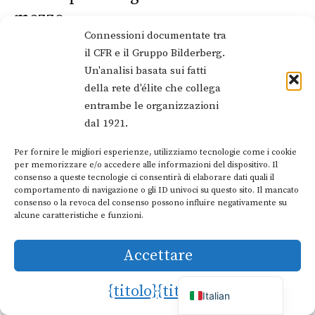
mezzo
Connessioni documentate tra
il CFR e il Gruppo Bilderberg.
Oltre al Comitato direttivo permanente,
Un'analisi basata sui fatti
circa 50-70 partecipanti a ogni riunione
della rete d'élite che collega
sono invitati più volte nel corso della loro
entrambe le organizzazioni
dal 1921.
carriera. Queste persone forniscono
continuità e profondità alle discussioni.
Per fornire le migliori esperienze, utilizziamo tecnologie come i cookie
Dutch
per memorizzare e/o accedere alle informazioni del dispositivo. Il
consenso a queste tecnologie ci consentirà di elaborare dati quali il
German
comportamento di navigazione o gli ID univoci su questo sito. Il mancato
Henry Kissinger è stato l'esempio di questa
French
consenso o la revoca del consenso possono influire negativamente su
alcune caratteristiche e funzioni.
categoria, partecipando a numerosi
Portuguese
incontri dagli anni Cinquanta in poi e
Spanish
Accettare
English
offrendo una prospettiva storica sulle
{titolo}
{titolo}
Italian
relazioni transatlantiche. Tra gli altri